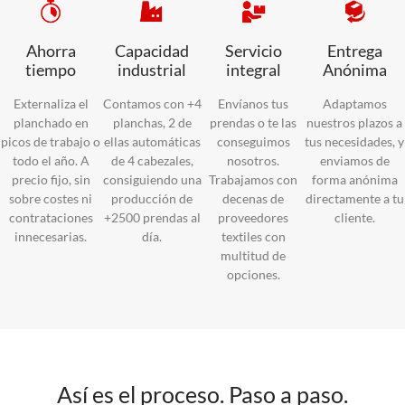
Ahorra
Capacidad
Servicio
Entrega
tiempo
industrial
integral
Anónima
Externaliza el
Contamos con +4
Envíanos tus
Adaptamos
planchado en
planchas, 2 de
prendas o te las
nuestros plazos a
picos de trabajo o
ellas automáticas
conseguimos
tus necesidades, y
todo el año. A
de 4 cabezales,
nosotros.
enviamos de
precio fijo, sin
consiguiendo una
Trabajamos con
forma anónima
sobre costes ni
producción de
decenas de
directamente a tu
contrataciones
+2500 prendas al
proveedores
cliente.
innecesarias.
día.
textiles con
multitud de
opciones.
Así es el proceso. Paso a paso.