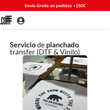
Envío Gratis en pedidos +150€
Servicio
de
planchado
transfer (DTF & Vinilo)