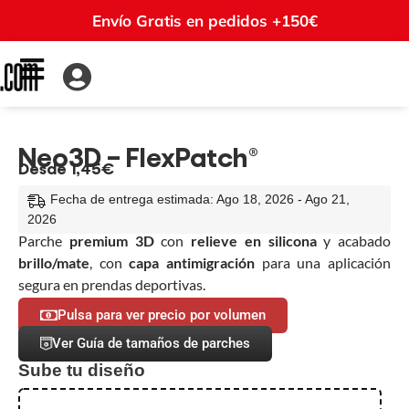
Envío Gratis en pedidos +150€
Neo3D – FlexPatch®
Desde 1,45€
Fecha de entrega estimada: Ago 18, 2026 - Ago 21,
2026
Parche
premium 3D
con
relieve en silicona
y acabado
brillo/mate
, con
capa antimigración
para una aplicación
segura en prendas deportivas.
Pulsa para ver precio por volumen
Ver Guía de tamaños de parches
Sube tu diseño