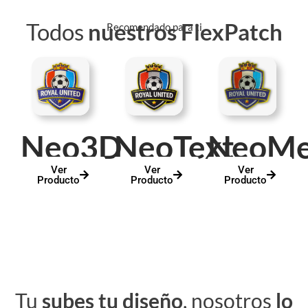
Todos
nuestros FlexPatch
Recomendado para ti
Neo3D
NeoText
NeoMe
Ver
Ver
Ver
Producto
Producto
Producto
Tu
subes tu diseño
, nosotros
lo