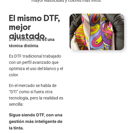
mayor elasticidad y colores más vivos.
El mismo DTF,
mejor
ajustado.
DTF Finetouch
no es una
técnica distinta
.
Es DTF tradicional trabajado
con un perfil avanzado que
optimiza el uso del blanco y el
color.
En el mercado se habla de
“DTI” como si fuera otra
tecnología, pero la realidad es
sencilla:
Sigue siendo DTF, con una
gestión más inteligente de
la tinta.