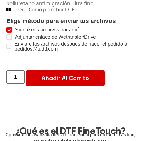
poliuretano antimigración ultra fino.
Leer - Cómo planchar DTF
Elige método para enviar tus archivos
Subiré mis archivos por aquí
Adjuntar enlace de Wetransfer/Drive
Enviaré los archivos después de hacer el pedido a
pedidos@tudtf.com
Añadir Al Carrito
¿Qué es el DTF FineTouch?​
Optimización avanzada del DTF tradicional para un tacto más fino,