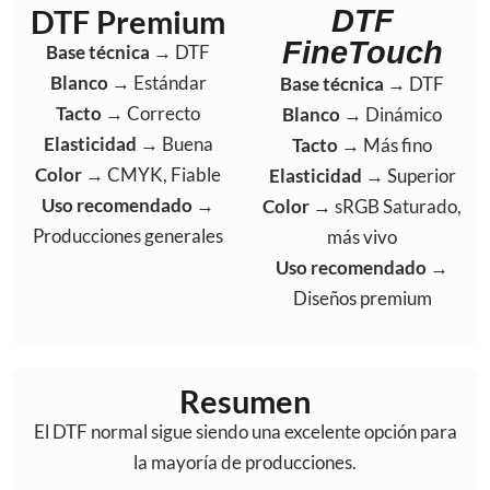
DTF Premium
DTF
FineTouch
Base técnica
→ DTF
Blanco
→ Estándar
Base técnica
→ DTF
Tacto
→ Correcto
Blanco
→ Dinámico
Elasticidad
→ Buena
Tacto
→ Más fino
Color
→ CMYK, Fiable
Elasticidad
→ Superior
Uso recomendado
→
Color
→ sRGB Saturado,
Producciones generales
más vivo
Uso recomendado
→
Diseños premium
Resumen
El DTF normal sigue siendo una excelente opción para
la mayoría de producciones.