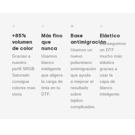
+85%
Más fino
Base
Elástico
volumen
que
antimigración
Conseguimos
de color
nunca
Usamos un
un DTF
Gracias a
Usamos
nuevo
mucho más
nuestro
blanco
poliuretano
elástico
perfil SRGB
intéligente
antimigración
gracias a
Saturado
que aligera
que ayuda
usar la
consigue
la carga de
a mejorar el
capa de
colores mas
tinta en tu
resultado
blanco
vivos.
DTF.
sobre
inteligente.
tejidos
complicados.