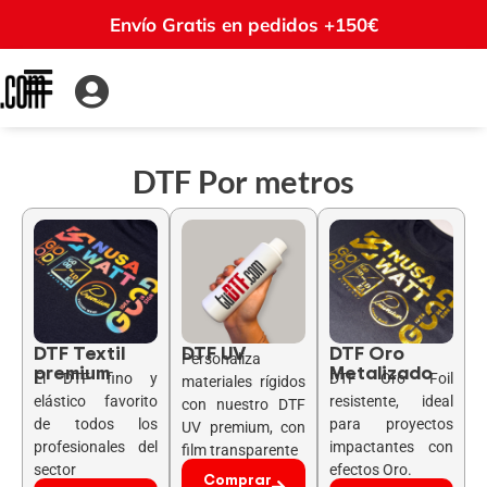
Envío Gratis en pedidos +150€
DTF Por metros
DTF Textil
DTF UV
DTF Oro
Personaliza
premium
Metalizado
El DTF fino y
DTF Oro Foil
materiales rígidos
elástico favorito
resistente, ideal
con nuestro DTF
de todos los
para proyectos
UV premium, con
profesionales del
impactantes con
film transparente
sector
efectos Oro.
Comprar