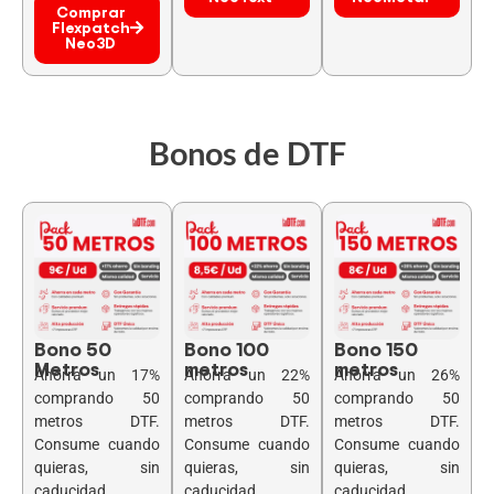
Comprar
Flexpatch
Neo3D
Bonos de DTF
Bono 50
Bono 100
Bono 150
Metros
metros
metros
Ahorra un 17%
Ahorra un 22%
Ahorra un 26%
comprando 50
comprando 50
comprando 50
metros DTF.
metros DTF.
metros DTF.
Consume cuando
Consume cuando
Consume cuando
quieras, sin
quieras, sin
quieras, sin
caducidad
caducidad
caducidad