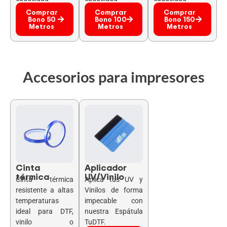
Comprar
Comprar
Comprar
Bono 50
Bono 100
Bono 150
Metros
Metros
Metros
Accesorios para impresores
Cinta
Aplicador
térmica
UV/Vinilo
Cinta térmica
Aplica tus UV y
resistente a altas
Vinilos de forma
temperaturas
impecable con
ideal para DTF,
nuestra Espátula
vinilo o
TuDTF.