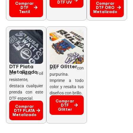
DTF UV
Comprar
Comprar
DTF
DTF ORO
Textil
Metalizado
DTF Plata
DTF Glitter
DTF con
Metalizado
DTF Plata Foil
purpurina.
resistente,
Imprime a todo
destaca cualquier
color y resalta tus
prenda con este
diseños con brillo.
DTF especial.
Comprar
DTF
Comprar
Glitter
DTF PLATA
Metalizado