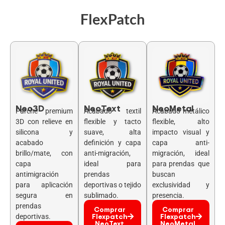
FlexPatch
Neo3D
NeoText
NeoMetal
Parche premium
Acabado textil
Acabado metálico
3D con relieve en
flexible y tacto
flexible, alto
silicona y
suave, alta
impacto visual y
acabado
definición y capa
capa anti-
brillo/mate, con
anti-migración,
migración, ideal
capa
ideal para
para prendas que
antimigración
prendas
buscan
para aplicación
deportivas o tejido
exclusividad y
segura en
sublimado.
presencia.
prendas
Comprar
Comprar
Flexpatch
Flexpatch
deportivas.
NeoText
NeoMetal