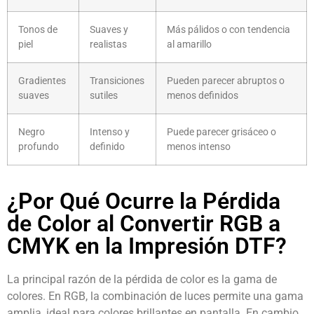
Tonos de
Suaves y
Más pálidos o con tendencia
piel
realistas
al amarillo
Gradientes
Transiciones
Pueden parecer abruptos o
suaves
sutiles
menos definidos
Negro
Intenso y
Puede parecer grisáceo o
profundo
definido
menos intenso
¿Por Qué Ocurre la Pérdida
de Color al Convertir RGB a
CMYK en la Impresión DTF?
La principal razón de la pérdida de color es la gama de
colores. En RGB, la combinación de luces permite una gama
amplia, ideal para colores brillantes en pantalla. En cambio,